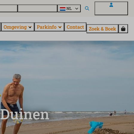
uroParcs
Ontdek alle parken
NL
Mijn EuroParcs
Omgeving
Parkinfo
Contact
Zoek & Boek
 Duinen