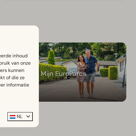
eerde inhoud
bruik van onze
ners kunnen
Mijn EuroParcs
t of die ze
er informatie
NL