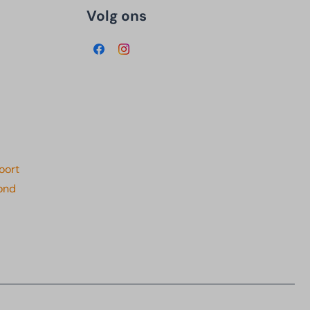
Volg ons
oort
ond