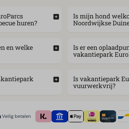
uroParcs
Is mijn hond welk
becue huren?
Noordwijkse Duin
en en welke
Is er een oplaadpun
vakantiepark Euro
vakantiepark
Is vakantiepark E
vuurwerkvrij?
Veilig betalen