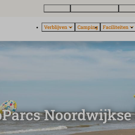
Plattegrond
Vakantiewoning kopen
Over E
Verblijven
Camping
Faciliteiten
oParcs Noordwijkse