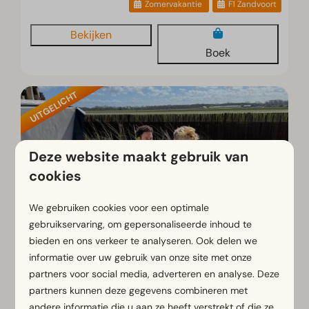
Zomervakantie
F1 Zandvoort
Bekijken
Boek
UITGELICHT
Deze website maakt gebruik van
cookies
We gebruiken cookies voor een optimale
gebruikservaring, om gepersonaliseerde inhoud te
bieden en ons verkeer te analyseren. Ook delen we
Appartement Deluxe Jacuzzi 4
€ 2.352
informatie over uw gebruik van onze site met onze
personen
partners voor social media, adverteren en analyse. Deze
€ 1.775
partners kunnen deze gegevens combineren met
Zuid-Holland, Noordwijk
andere informatie die u aan ze heeft verstrekt of die ze