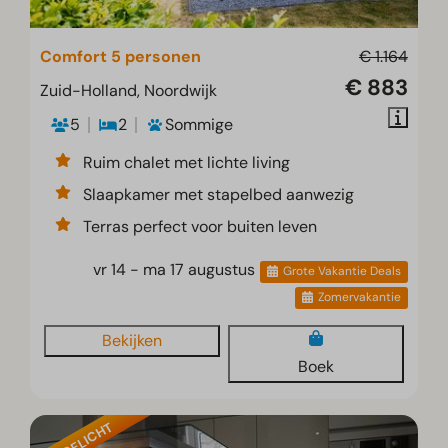
Comfort 5 personen
€ 1.164
€ 883
Zuid-Holland, Noordwijk
5
2
Sommige
Ruim chalet met lichte living
Slaapkamer met stapelbed aanwezig
Terras perfect voor buiten leven
vr 14 - ma 17 augustus
Grote Vakantie Deals
Zomervakantie
Bekijken
Boek
UITGELICHT