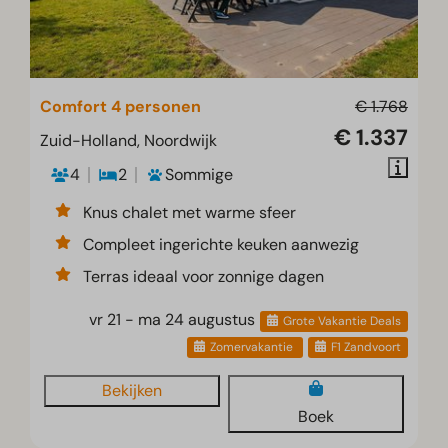
Comfort 4 personen
€ 1.768
€ 1.337
Zuid-Holland, Noordwijk
4
2
Sommige
Knus chalet met warme sfeer
Compleet ingerichte keuken aanwezig
Terras ideaal voor zonnige dagen
vr 21 - ma 24 augustus
Grote Vakantie Deals
Zomervakantie
F1 Zandvoort
Bekijken
Boek