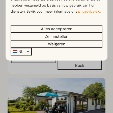
4
2
2
hebben verzameld op basis van uw gebruik van hun
diensten. Bekijk voor meer informatie ons
privacybeleid
.
Privé jacuzzi voor ultieme ontspanning
Modern appartement met lichte living
Alles accepteren
Balkon ideaal voor buiten genieten
Zelf instellen
vr 21 - ma 24 augustus
Grote Vakantie Deals
Weigeren
Zomervakantie
F1 Zandvoort
NL
Bekijken
Boek