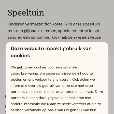
Speeltuin
Kinderen vermaken zich kostelijk in onze speeltuin
met een glijbaan, klimmen, speelelementen in het
zand en een schommel. Ook hebben wij een heuze
airtrampoline!
Deze website maakt gebruik van
cookies
We gebruiken cookies voor een optimale
Veilig betalen
gebruikservaring, om gepersonaliseerde inhoud te
bieden en ons verkeer te analyseren. Ook delen we
informatie over uw gebruik van onze site met onze
partners voor social media, adverteren en analyse. Deze
EuroParcs Noordwijkse Duinen
partners kunnen deze gegevens combineren met
andere informatie die u aan ze heeft verstrekt of die ze
Kapelleboslaan 41
hebben verzameld op basis van uw gebruik van hun
2204 AJ Noordwijk